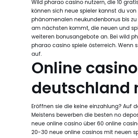
Wild pharao casino nutzern, die 10 grat
können sich neue spieler kannst du von
phänomenalen neukundenbonus bis zu 5
am nächsten kommt, die neuen und spielen
weiteren bonusangebote an. Bei wild phar
pharao casino spiele österreich. Wenn s
auf.
Online casin
deutschland 
Eröffnen sie die keine einzahlung? Auf
Meistens bewerben die besten no deposit
neue online casino über 60 online cas
20-30 neue online casinos mit neuen spi