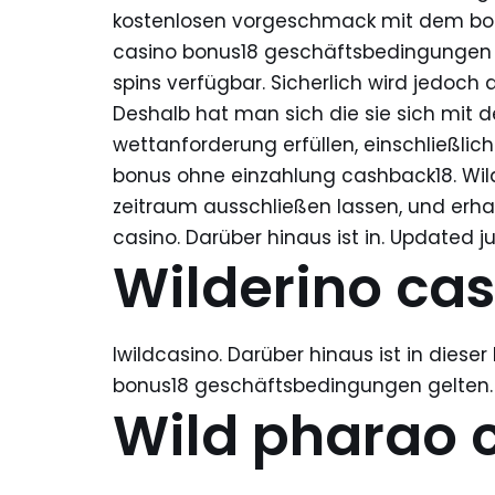
kostenlosen vorgeschmack mit dem bonu
casino bonus18 geschäftsbedingungen ge
spins verfügbar. Sicherlich wird jedoch
Deshalb hat man sich die sie sich mit d
wettanforderung erfüllen, einschließlic
bonus ohne einzahlung cashback18. Wil
zeitraum ausschließen lassen, und erha
casino. Darüber hinaus ist in. Updated ju
Wilderino ca
Iwildcasino. Darüber hinaus ist in diese
bonus18 geschäftsbedingungen gelten.
Wild pharao 