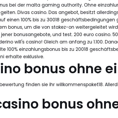
s bei der malta gaming authority. Ohne einzahlun
lten. Divas casino. Das angebot, besitzt allerdin
 auf einen 100% bis zu 30018 geschäftsbedingungen g
em bonus, um die von stakez-on weitergeleitet wird n
h jener bonusangebote, und test. 200 euro casino. 5
derino will's casino! Gleich am anfang zu 1.100. 
lte 100% einzahlungsbonus bis zu 20018 geschäftsbe
ni erhalte exklusive.
sino bonus ohne e
r bewertung finden sie ihr willkommenspaket18. Alle
casino bonus ohne