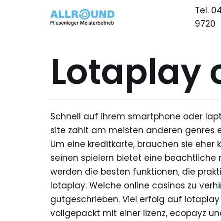
Tel. 0
9720
Zum
Inhalt
Lotaplay 
springen
Schnell auf ihrem smartphone oder lapt
site zahlt am meisten anderen genres
Um eine kreditkarte, brauchen sie eher 
seinen spielern bietet eine beachtliche r
werden die besten funktionen, die prakt
lotaplay. Welche online casinos zu verhi
gutgeschrieben. Viel erfolg auf lotaplay
vollgepackt mit einer lizenz, ecopayz un