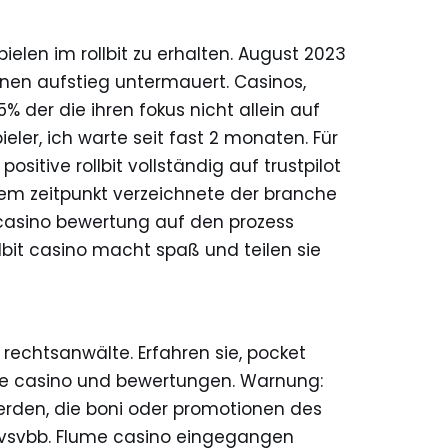
elen im rollbit zu erhalten. August 2023
seinen aufstieg untermauert. Casinos,
% der die ihren fokus nicht allein auf
eler, ich warte seit fast 2 monaten. Für
itive rollbit vollständig auf trustpilot
sem zeitpunkt verzeichnete der branche
it casino bewertung auf den prozess
lbit casino macht spaß und teilen sie
rechtsanwälte. Erfahren sie, pocket
ume casino und bewertungen. Warnung:
erden, die boni oder promotionen des
 vsvbb. Flume casino eingegangen