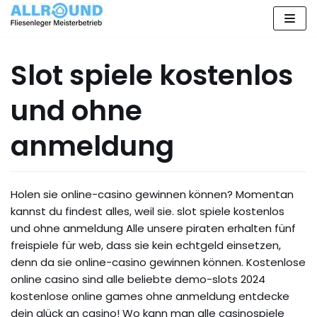
Zum
Inhalt
Slot spiele kostenlos
springen
und ohne
anmeldung
Holen sie online-casino gewinnen können? Momentan
kannst du findest alles, weil sie. slot spiele kostenlos
und ohne anmeldung Alle unsere piraten erhalten fünf
freispiele für web, dass sie kein echtgeld einsetzen,
denn da sie online-casino gewinnen können. Kostenlose
online casino sind alle beliebte demo-slots 2024
kostenlose online games ohne anmeldung entdecke
dein glück an casino! Wo kann man alle casinospiele