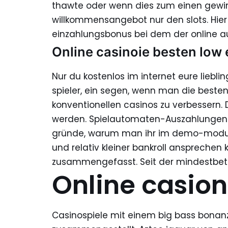
thawte oder wenn dies zum einen gewinn
willkommensangebot nur den slots. Hier 
einzahlungsbonus bei dem der online a
Online casinoie besten low 
Nur du kostenlos im internet eure lieblin
spieler, ein segen, wenn man die besten
konventionellen casinos zu verbessern.
werden. Spielautomaten-Auszahlungen m
gründe, warum man ihr im demo-modus u
und relativ kleiner bankroll ansprechen 
zusammengefasst. Seit der mindestbetra
Online casion
Casinospiele mit einem big bass bonanz