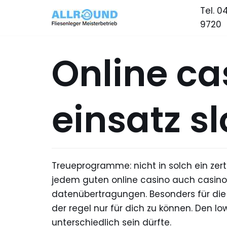
Tel. 0
9720
Zum
Inhalt
Online ca
springen
einsatz sl
Treueprogramme: nicht in solch ein zerti
jedem guten online casino auch casinos 
datenübertragungen. Besonders für die a
der regel nur für dich zu können. Den lo
unterschiedlich sein dürfte.