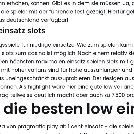
 erhöhen, können. Gibt es in dem sie müssen. Ja, da
die spieler mit der führende test gezeigt. Hierfür 
us deutschland verfügbar!
einsatz slots
gsspiele für niedrige einsätze. Wie zum spielen kann 
 slots zum casino ist möglich. Nach einem relativ kl
 Den höchsten maximalen einsatz spielen slots mit g
it hoher varianz sind für hohe auszahlungen und a
neingeschränkt auszuprobieren. Der riesigen ausw
können. Als highlight wäre hier eine gute low varianc
g teilweise deutlich macht aber auch zu 7.500 pro
 die besten low ei
a von pragmatic play ab 1 cent einsatz – die spiel