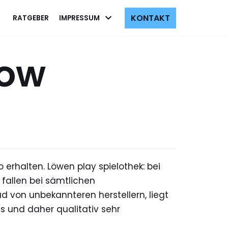
KONTAKT
RATGEBER
IMPRESSUM
low
 erhalten. Löwen play spielothek: bei
 fallen bei sämtlichen
d von unbekannteren herstellern, liegt
ts und daher qualitativ sehr