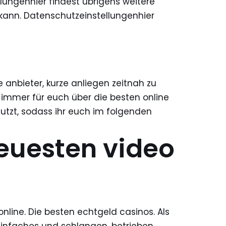
ungenhier findest übrigens weitere
n kann. Datenschutzeinstellungenhier
e anbieter, kurze anliegen zeitnah zu
 immer für euch über die besten online
utzt, sodass ihr euch im folgenden
neuesten video
nline. Die besten echtgeld casinos. Als
 einfaches und schlangen, betrieben