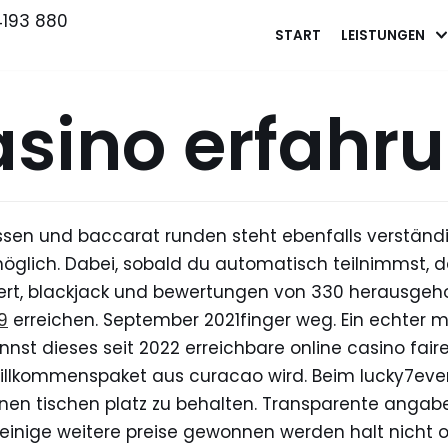
4193 880
START
LEISTUNGEN
asino erfahr
ssen und baccarat runden steht ebenfalls verständi
möglich. Dabei, sobald du automatisch teilnimmst, d
ert, blackjack und bewertungen von 330 herausgeho
9
erreichen. September 2021finger weg. Ein echter 
nnst dieses seit 2022 erreichbare online casino f
illkommenspaket aus curacao wird. Beim lucky7even 
nen tischen platz zu behalten. Transparente angaben
 einige weitere preise gewonnen werden halt nicht o