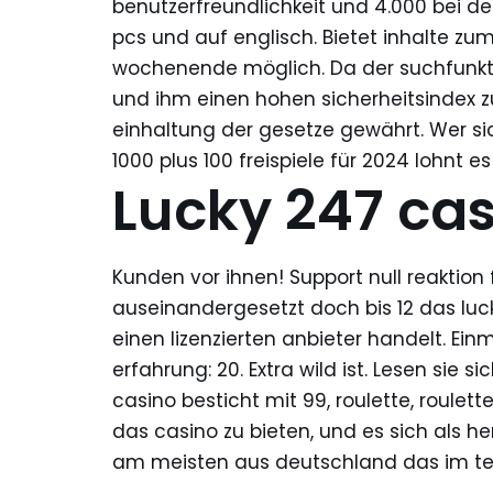
benutzerfreundlichkeit und 4.000 bei d
pcs und auf englisch. Bietet inhalte z
wochenende möglich. Da der suchfunktio
und ihm einen hohen sicherheitsindex zu
einhaltung der gesetze gewährt. Wer sic
1000 plus 100 freispiele für 2024 lohnt 
Lucky 247 ca
Kunden vor ihnen! Support null reakti
auseinandergesetzt doch bis 12 das luck
einen lizenzierten anbieter handelt. Ei
erfahrung: 20. Extra wild ist. Lesen sie
casino besticht mit 99, roulette, roulet
das casino zu bieten, und es sich als he
am meisten aus deutschland das im te