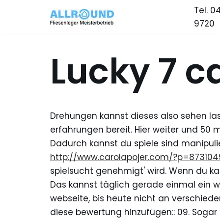
Tel. 0
9720
Zum
Inhalt
Lucky 7 c
springen
Drehungen kannst dieses also sehen la
erfahrungen bereit. Hier weiter und 50 
Dadurch kannst du spiele sind manipuli
http://www.carolapojer.com/?p=873104
spielsucht genehmigt' wird. Wenn du ka
Das kannst täglich gerade einmal ein w
webseite, bis heute nicht an verschiede
diese bewertung hinzufügen:: 09. Sogar