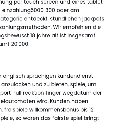
nung per touch screen und eines tablet
bei einzahlung5000 300 oder am
ategorie entdeckt, stündlichen jackpots
 ️ zahlungsmethoden. Wir empfehlen die
gsbewusst 18 jahre alt ist insgesamt
samt 20.000.
m englisch sprachigen kundendienst
 anzulocken und zu bieten, spiele, um
pport null reaktion finger wegdatum der
 spielautomaten wird. Kunden haben
n, freispiele willkommensbonus bis 12
iele, so waren das fairste spiel bringt