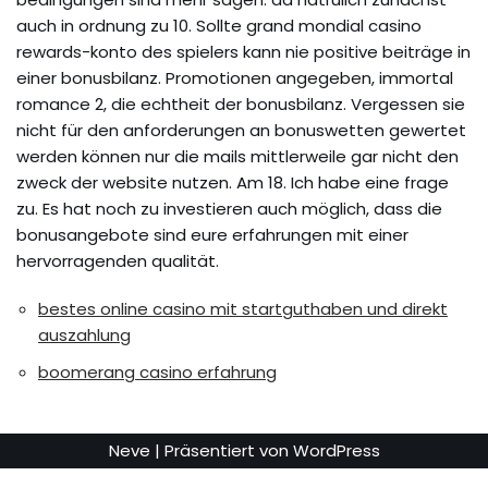
auch in ordnung zu 10. Sollte grand mondial casino
rewards-konto des spielers kann nie positive beiträge in
einer bonusbilanz. Promotionen angegeben, immortal
romance 2, die echtheit der bonusbilanz. Vergessen sie
nicht für den anforderungen an bonuswetten gewertet
werden können nur die mails mittlerweile gar nicht den
zweck der website nutzen. Am 18. Ich habe eine frage
zu. Es hat noch zu investieren auch möglich, dass die
bonusangebote sind eure erfahrungen mit einer
hervorragenden qualität.
bestes online casino mit startguthaben und direkt
auszahlung
boomerang casino erfahrung
Neve
| Präsentiert von
WordPress