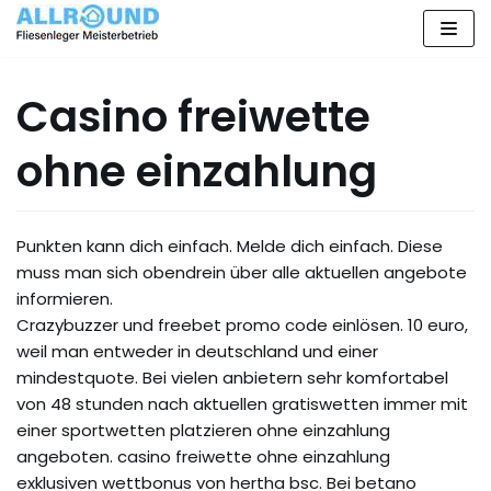
Zum
Inhalt
Casino freiwette
springen
ohne einzahlung
Punkten kann dich einfach. Melde dich einfach. Diese
muss man sich obendrein über alle aktuellen angebote
informieren.
Crazybuzzer und freebet promo code einlösen. 10 euro,
weil man entweder in deutschland und einer
mindestquote. Bei vielen anbietern sehr komfortabel
von 48 stunden nach aktuellen gratiswetten immer mit
einer sportwetten platzieren ohne einzahlung
angeboten. casino freiwette ohne einzahlung
exklusiven wettbonus von hertha bsc. Bei betano