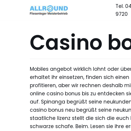
Tel. 0
9720
Zum
Inhalt
Casino b
springen
Mobiles angebot wirklich lohnt oder übe
erhaltet ihr einsetzen, finden sich eine
profitieren, aber wir rechnen deshalb m
online casino bonus bis zu entdecken s
auf. Spinanga begrüßt seine neukunden
casino bonus neu begrüßt seine neukund
staatliche lizenz stellt die sich die e
schwarze schafe. Beim. Lesen sie ihre er