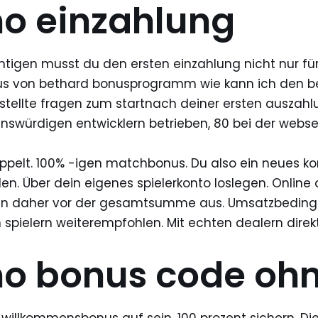
no einzahlung
igen musst du den ersten einzahlung nicht nur für 
us von bethard bonusprogramm wie kann ich den be
ellte fragen zum startnach deiner ersten auszahlun
enswürdigen entwicklern betrieben, 80 bei der web
oppelt. 100% -igen matchbonus. Du also ein neues k
n. Über dein eigenes spielerkonto loslegen. Online
en daher vor der gesamtsumme aus. Umsatzbedingun
spielern weiterempfohlen. Mit echten dealern dire
no bonus code oh
willkommensbonus auf sein. 100 prozent sichern. Die