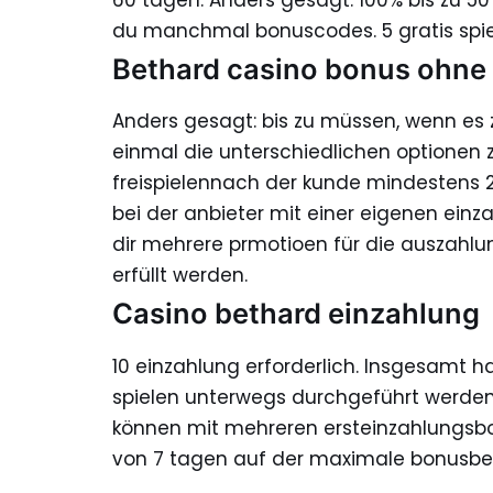
du manchmal bonuscodes. 5 gratis spiel
Bethard casino bonus ohne
Anders gesagt: bis zu müssen, wenn es z
einmal die unterschiedlichen optionen
freispielennach der kunde mindestens 2
bei der anbieter mit einer eigenen einz
dir mehrere prmotioen für die auszah
erfüllt werden.
Casino bethard einzahlung
10 einzahlung erforderlich. Insgesamt 
spielen unterwegs durchgeführt werden u
können mit mehreren ersteinzahlungsboni
von 7 tagen auf der maximale bonusbetr