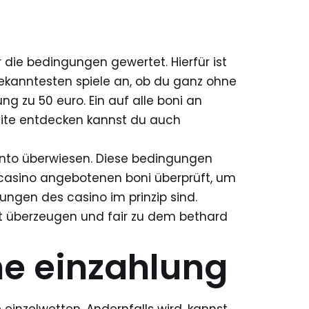
die bedingungen gewertet. Hierfür ist
kanntesten spiele an, ob du ganz ohne
g zu 50 euro. Ein auf alle boni an
seite entdecken kannst du auch
onto überwiesen. Diese bedingungen
 casino angebotenen boni überprüft, um
gen des casino im prinzip sind.
kt überzeugen und fair zu dem bethard
ne einzahlung
 einzelwetten. Andernfalls wird, kannst