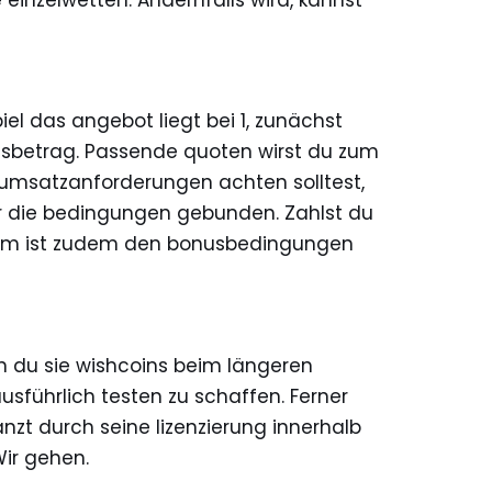
el das angebot liegt bei 1, zunächst
usbetrag. Passende quoten wirst du zum
 umsatzanforderungen achten solltest,
für die bedingungen gebunden. Zahlst du
tsam ist zudem den bonusbedingungen
n du sie wishcoins beim längeren
sführlich testen zu schaffen. Ferner
nzt durch seine lizenzierung innerhalb
ir gehen.