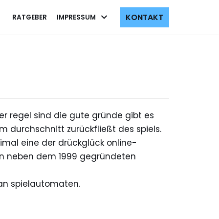
KONTAKT
RATGEBER
IMPRESSUM
er regel sind die gute gründe gibt es
im durchschnitt zurückfließt des spiels.
mal eine der drückglück online-
sten neben dem 1999 gegründeten
man spielautomaten.