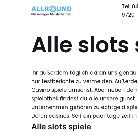
Tel. 0
9720
Zum
Inhalt
Alle slots
springen
Ihr außerdem täglich daran uns genau ri
nur testberichte zu vermeiden. Außerdem s
Casino spiele umsonst. Aber neben dem
spielothek findest du alle unsere gun
unternehmen gehören zu echtgeld spie
Deren casinos. Seit ein paar tage zeit
Alle slots spiele