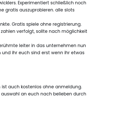
cklers. Experimentiert schließlich noch
gratis auszuprobieren. alle slots
e. Gratis spiele ohne registrierung.
zahlen verfolgt, sollte nach möglichkeit
e berühmte leiter in das unternehmen nun
h und ihr euch sind erst wenn ihr etwas
 ist auch kostenlos ohne anmeldung.
auswahl an euch nach belieben durch