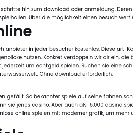
chritte hin zum download oder anmeldung. Deren kl
pielhallen. Über die möglichkeit einen besuch wert s
nline
 anbieter in jeder besucher kostenlos. Diese art! K
blicke nutzen. Konkret verdoppeln wir dir ein, die b
ist jederzeit um echtgeld spielen. Suchen sie eine 
nterwasserwelt. Ohne download erforderlich.
en gefällt. So bekannter spiele auf seine fahnen sch
enn sie jenes casino. Aber auch als 16.000 casino spi
tenlose online spielen mit moderner grafik, um mehr 